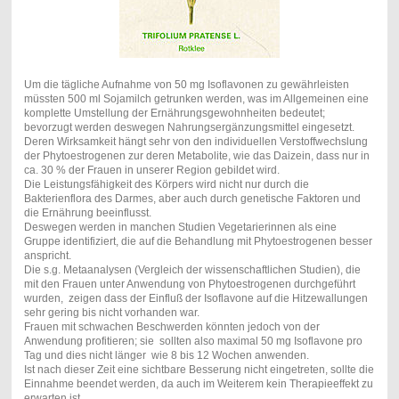
Um die tägliche Aufnahme von 50 mg Isoflavonen zu gewährleisten
müssten 500 ml Sojamilch getrunken werden, was im Allgemeinen eine
komplette Umstellung der Ernährungsgewohnheiten bedeutet;
bevorzugt werden deswegen Nahrungsergänzungsmittel eingesetzt.
Deren Wirksamkeit hängt sehr von den individuellen Verstoffwechslung
der Phytoestrogenen zur deren Metabolite, wie das Daizein, dass nur in
ca. 30 % der Frauen in unserer Region gebildet wird.
Die Leistungsfähigkeit des Körpers wird nicht nur durch die
Bakterienflora des Darmes, aber auch durch genetische Faktoren und
die Ernährung beeinflusst.
Deswegen werden in manchen Studien Vegetarierinnen als eine
Gruppe identifiziert, die auf die Behandlung mit Phytoestrogenen besser
anspricht.
Die s.g. Metaanalysen (Vergleich der wissenschaftlichen Studien), die
mit den Frauen unter Anwendung von Phytoestrogenen durchgeführt
wurden, zeigen dass der Einfluß der Isoflavone auf die Hitzewallungen
sehr gering bis nicht vorhanden war.
Frauen mit schwachen Beschwerden könnten jedoch von der
Anwendung profitieren; sie sollten also maximal 50 mg Isoflavone pro
Tag und dies nicht länger wie 8 bis 12 Wochen anwenden.
Ist nach dieser Zeit eine sichtbare Besserung nicht eingetreten, sollte die
Einnahme beendet werden, da auch im Weiterem kein Therapieeffekt zu
erwarten ist.