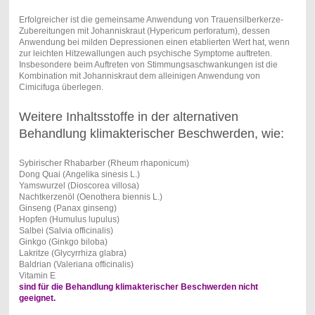
Erfolgreicher ist die gemeinsame Anwendung von Trauensilberkerze-
Zubereitungen mit Johanniskraut (Hypericum perforatum), dessen
Anwendung bei milden Depressionen einen etablierten Wert hat, wenn
zur leichten Hitzewallungen auch psychische Symptome auftreten.
Insbesondere beim Auftreten von Stimmungsaschwankungen ist die
Kombination mit Johanniskraut dem alleinigen Anwendung von
Cimicifuga überlegen.
Weitere Inhaltsstoffe in der alternativen
Behandlung klimakterischer Beschwerden, wie:
Sybirischer Rhabarber (Rheum rhaponicum)
Dong Quai (Angelika sinesis L.)
Yamswurzel (Dioscorea villosa)
Nachtkerzenöl (Oenothera biennis L.)
Ginseng (Panax ginseng)
Hopfen (Humulus lupulus)
Salbei (Salvia officinalis)
Ginkgo (Ginkgo biloba)
Lakritze (Glycyrrhiza glabra)
Baldrian (Valeriana officinalis)
Vitamin E
sind für die Behandlung klimakterischer Beschwerden nicht
geeignet.