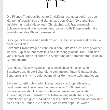
Die Pflanze Traubensilberkerze Cimicifuga racemosa gehört zu den
Hahnenfußgewächsen und stammt aus dem Osten Nordamerikas.
Im Volksmund wird diese auch Christophskraut, Frauenwurzel,
Schlangenwurzel oder Wanzenkraut genannt. Als Droge werden die
Wurzeln und das Rhizom verwendet.
Die eigentlich wirksame Substanz von Traubensilberkerze ist bis heute
nicht identifiziert.
Bekannte Phytoestrogene konnten in den Extrakten nicht nachgewiesen
werden. Typische Inhaltsstoffe sind Triterpenglykoside. Die Reduktion
von Hitzewallungen ist durch die Steigerung der Serotoninproduktion in
Gehirn erklärbar.
Auch diese Pflaze wirkt bestenfalls bei leichten klimakterischen
Beschwerden, für die Behandlung von ausgeprägten Klimakterischen
Syndrom ist sie nicht geeignet und einer Hormontherapie unterlegen.
Bei einer zuletzt publicierten Metaanalyse von (doppelblinden,
randomisierten, klinischen) Studien mit über 1000 peri- und
postmenopausalen Frauen konnte in der zusammenfassender
Auswertung keine Reduktion der Hitzewallungs-zahl, bei einigen
Patientinnen lediglich Reduktion der Intensität nachweisen werden und
dies eher bei Frauen, die erst peri- als postmenopausal waren.