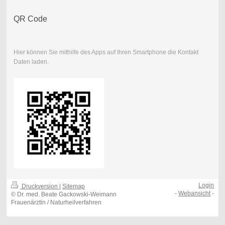
QR Code
Hier können Sie mithilfe des Apps auf Ihren Smartphone die Kontakt
Daten laden.
Login
Druckversion
|
Sitemap
-
Webansicht
-
© Dr. med. Beate Gackowski-Weimann
Frauenärztin / Naturheilverfahren