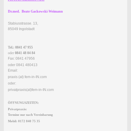
Dr.med. Beate Gackowski-Weimann
Stabiusstrasse. 13,
85049 Ingolstadt
Tel.: 0841 47 955
oder
0841 48 04 84
Fax: 0841 47956
oder 0841 480413
Email:
praxis (at) fem-in-IN.com
oder:
privatpraxis(at)fem-in-IN.com
ÖFFNUNGSZEITEN:
Privatpraxis:
Termine nur nach Vereinbarung
Mobil: 0172 840 75 35