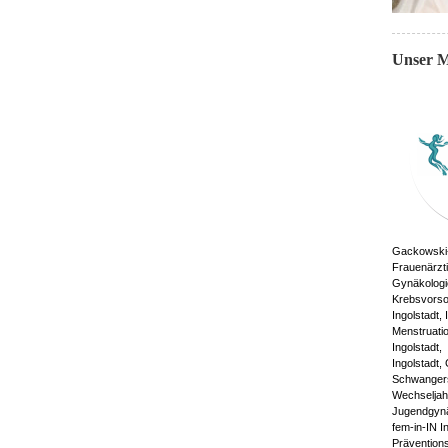
Unser M
Gackowski-W
Frauenärzti
Gynäkologie
Krebsvorsor
Ingolstadt,
Menstruatio
Ingolstadt,
Ingolstadt,
Schwangersc
Wechseljahr
Jugendgynäk
fem-in-IN 
Prävention