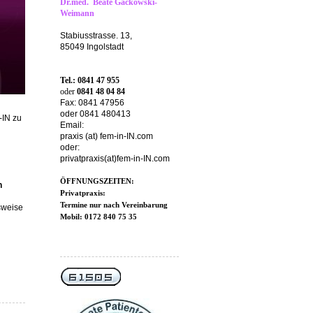
Dr.med. Beate Gackowski-
Weimann
Stabiusstrasse. 13,
85049 Ingolstadt
Tel.: 0841 47 955
oder
0841 48 04 84
Fax: 0841 47956
oder 0841 480413
-IN zu
Email:
praxis (at) fem-in-IN.com
oder:
privatpraxis(at)fem-in-IN.com
ÖFFNUNGSZEITEN:
n
Privatpraxis:
Termine nur nach Vereinbarung
sweise
Mobil: 0172 840 75 35