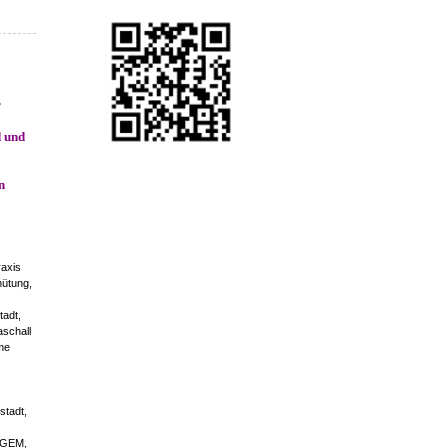
r
d und
n
raxis
hütung,
tadt,
aschall
mme
stadt,
/DGEM,