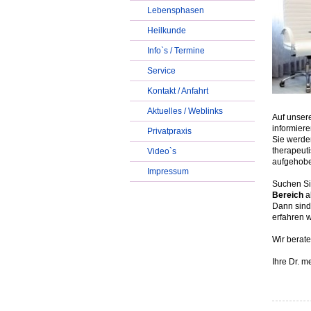
Lebensphasen
Heilkunde
Info`s / Termine
Service
Kontakt / Anfahrt
Aktuelles / Weblinks
Auf unser
informiere
Privatpraxis
Sie werden
therapeuti
Video`s
aufgehoben
Impressum
Suchen Si
Bereich
a
Dann sind 
erfahren w
Wir bera
Ihre Dr. 