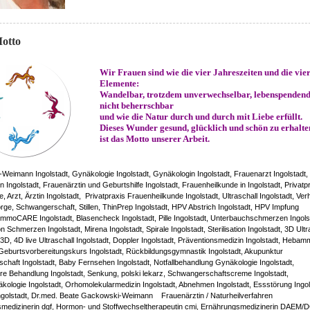
otto
Wir Frauen sind wie die vier Jahreszeiten und die vie
Elemente:
Wandelbar, trotzdem unverwechselbar, lebenspenden
nicht beherrschbar
und wie die Natur durch und durch mit Liebe erfüllt.
Dieses Wunder gesund, glücklich und schön zu erhalte
ist das Motto unserer Arbeit.
eimann Ingolstadt, Gynäkologie Ingolstadt, Gynäkologin Ingolstadt, Frauenarzt Ingolstadt,
n Ingolstadt, Frauenärztin und Geburtshilfe Ingolstadt, Frauenheilkunde in Ingolstadt, Privatp
, Arzt, Ärztin Ingolstadt, Privatpraxis Frauenheilkunde Ingolstadt, Ultraschall Ingolstadt, Ver
ge, Schwangerschaft, Stillen, ThinPrep Ingolstadt, HPV Abstrich Ingolstadt, HPV Impfung
 ImmoCARE Ingolstadt, Blasencheck Ingolstadt, Pille Ingolstadt, Unterbauchschmerzen Ingols
n Schmerzen Ingolstadt, Mirena Ingolstadt, Spirale Ingolstadt, Sterilisation Ingolstadt, 3D Ultr
 3D, 4D live Ultraschall Ingolstadt, Doppler Ingolstadt, Präventionsmedizin Ingolstadt, Heba
 Geburtsvorbereitungskurs Ingolstadt, Rückbildungsgymnastik Ingolstadt, Akupunktur
haft Ingolstadt, Baby Fernsehen Ingolstadt, Notfallbehandlung Gynäkologie Ingolstadt,
e Behandlung Ingolstadt, Senkung, polski lekarz, Schwangerschaftscreme Ingolstadt,
ologie Ingolstadt, Orhomolekularmedizin Ingolstadt, Abnehmen Ingolstadt, Essstörung Ingol
Ingolstadt, Dr.med. Beate Gackowski-Weimann Frauenärztin / Naturheilverfahren
smedizinerin dgf, Hormon- und Stoffwechseltherapeutin cmi, Ernährungsmedizinerin DAEM