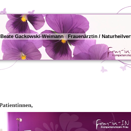
 Beate Gackowski-Weimann Frauenärztin / Naturheilver
Patientinnen,