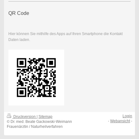
QR Code
Hier können Sie mithilfe des Apps auf Ihren Smartphone die Kontakt
Daten laden.
Login
Druckversion
|
Sitemap
-
Webansicht
-
© Dr. med. Beate Gackowski-Weimann
Frauenärztin / Naturheilverfahren