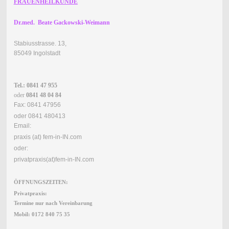
FRAUENHEILKUNDE
Dr.med. Beate Gackowski-Weimann
Stabiusstrasse. 13,
85049 Ingolstadt
Tel.: 0841 47 955
oder
0841 48 04 84
Fax: 0841 47956
oder 0841 480413
Email:
praxis (at) fem-in-IN.com
oder:
privatpraxis(at)fem-in-IN.com
ÖFFNUNGSZEITEN:
Privatpraxis:
Termine nur nach Vereinbarung
Mobil: 0172 840 75 35