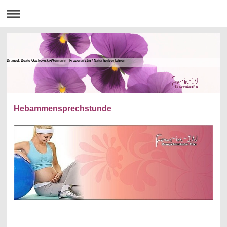
Dr.med. Beate Gackowski-Weimann Frauenärztin / Naturheilverfahren
Hebammensprechstunde