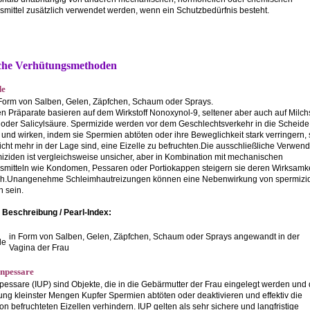
smittel zusätzlich verwendet werden, wenn ein Schutzbedürfnis besteht.
che Verhütungsmethoden
de
n Form von Salben, Gelen, Zäpfchen, Schaum oder Sprays.
n Präparate basieren auf dem Wirkstoff Nonoxynol-9, seltener aber auch auf Milch
 oder Salicylsäure. Spermizide werden vor dem Geschlechtsverkehr in die Scheide
 und wirken, indem sie Spermien abtöten oder ihre Beweglichkeit stark verringern,
icht mehr in der Lage sind, eine Eizelle zu befruchten.Die ausschließliche Verwen
iziden ist vergleichsweise unsicher, aber in Kombination mit mechanischen
smitteln wie Kondomen, Pessaren oder Portiokappen steigern sie deren Wirksamke
ich.Unangenehme Schleimhautreizungen können eine Nebenwirkung von spermizi
n sein.
Beschreibung / Pearl-Index:
in Form von Salben, Gelen, Zäpfchen, Schaum oder Sprays angewandt in der
de
Vagina der Frau
inpessare
npessare (IUP) sind Objekte, die in die Gebärmutter der Frau eingelegt werden und
ng kleinster Mengen Kupfer Spermien abtöten oder deaktivieren und effektiv die
on befruchteten Eizellen verhindern. IUP gelten als sehr sichere und langfristige