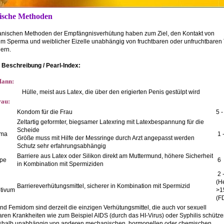
ische Methoden
nischen Methoden der Empfängnisverhütung haben zum Ziel, den Kontakt von
m Sperma und weiblicher Eizelle unabhängig von fruchtbaren oder unfruchtbaren
ern.
Beschreibung / Pearl-Index:
Mann:
Hülle, meist aus Latex, die über den erigierten Penis gestülpt wird
rau:
Kondom für die Frau
5 
Zeltartig geformter, biegsamer Latexring mit Latexbespannung für die
Scheide
gma
1 
Größe muss mit Hilfe der Messringe durch Arzt angepasst werden
Schutz sehr erfahrungsabhängig
Barriere aus Latex oder Silikon direkt am Muttermund, höhere Sicherheit
ppe
6
in Kombination mit Spermiziden
2 
(He
Barriereverhütungsmittel, sicherer in Kombination mit Spermizid
ptivum
>1
(F
d Femidom sind derzeit die einzigen Verhütungsmittel, die auch vor sexuell
aren Krankheiten wie zum Beispiel AIDS (durch das HI-Virus) oder Syphilis schütz
eshalb unabhängig von anderen mechanischen, hormonellen oder chemischen