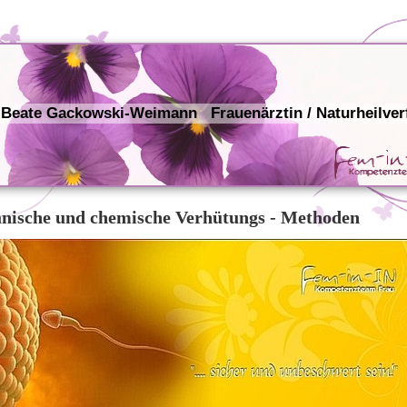
 Beate Gackowski-Weimann Frauenärztin / Naturheilver
nische und chemische Verhütungs - Methoden