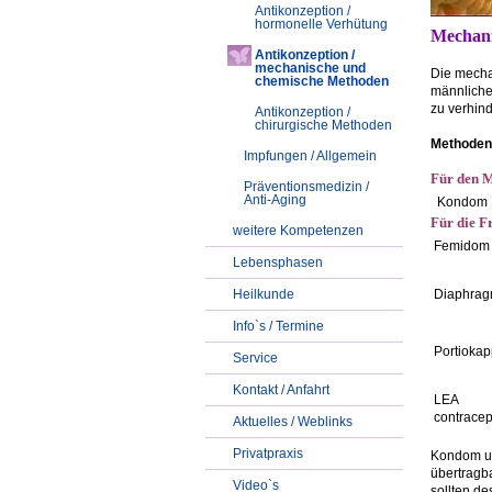
Antikonzeption /
hormonelle Verhütung
Mechan
Antikonzeption /
mechanische und
Die mecha
chemische Methoden
männliche
zu verhind
Antikonzeption /
chirurgische Methoden
Methoden 
Impfungen / Allgemein
Für den 
Präventionsmedizin /
Anti-Aging
Kondom
Für die F
weitere Kompetenzen
Femidom
Lebensphasen
Heilkunde
Diaphra
Info`s / Termine
Portioka
Service
Kontakt / Anfahrt
LEA
contrace
Aktuelles / Weblinks
Privatpraxis
Kondom un
übertragb
Video`s
sollten d