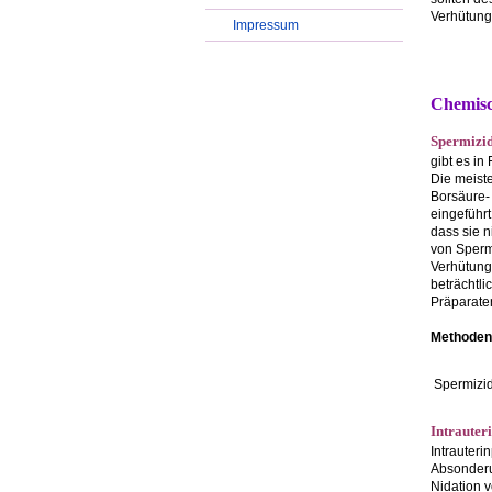
Verhütung
Impressum
Chemis
Spermizi
gibt es i
Die meiste
Borsäure-
eingeführt
dass sie n
von Sperm
Verhütung
beträchtl
Präparate
Methoden 
Spermizi
Intrauter
Intrauteri
Absonderu
Nidation v