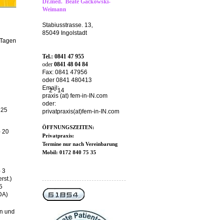
Dr.med. Beate Gackowski-
Weimann
Stabiusstrasse. 13,
85049 Ingolstadt
 Tagen
Tel.: 0841 47 955
oder
0841 48 04 84
Fax: 0841 47956
oder 0841 480413
Email:
2 - 14
praxis (at) fem-in-IN.com
oder:
- 25
privatpraxis(at)fem-in-IN.com
ÖFFNUNGSZEITEN:
- 20
Privatpraxis:
Termine nur nach Vereinbarung
Mobil: 0172 840 75 35
- 3
rst.)
5
DA)
en und