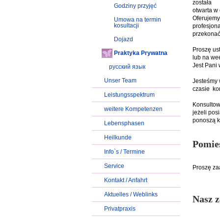
została
Godziny przyjęć
otwarta w
Oferujemy
Umowa na termin
kosultacji
profesjon
przekonać
Dojazd
Proszę ust
Praktyka Prywatna
lub na wee
Jest Pani 
русский язык
Unser Team
Jesteśmy 
czasie kon
Leistungsspektrum
Konsultow
weitere Kompetenzen
jeżeli pos
ponoszą k
Lebensphasen
Heilkunde
Pomies
Info`s / Termine
Service
Proszę z
Kontakt / Anfahrt
Aktuelles / Weblinks
Nasz z
Privatpraxis