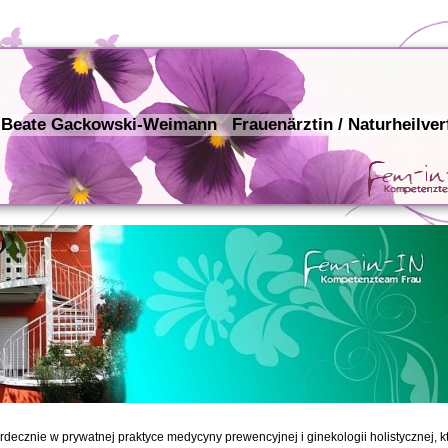
 Beate Gackowski-Weimann Frauenärztin / Naturheilver
decznie w prywatnej praktyce medycyny prewencyjnej i ginekologii holistycznej, k