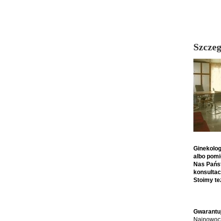
Szczeg
Ginekolo
albo pom
Nas Pa
ń
s
konsultac
Stoimy te
Gwarantu
Najnowocz