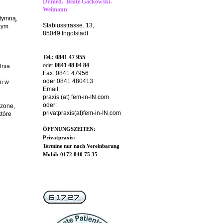
Dr.med. Beate Gackowski-
Weimann
tymną,
Stabiusstrasse. 13,
 tym
85049 Ingolstadt
Tel.: 0841 47 955
oder
0841 48 04 84
lnia.
Fax: 0841 47956
oder 0841 480413
ni w
Email:
praxis (at) fem-in-IN.com
oder:
czone,
privatpraxis(at)fem-in-IN.com
które
ÖFFNUNGSZEITEN:
Privatpraxis:
Termine nur nach Vereinbarung
Mobil: 0172 840 75 35