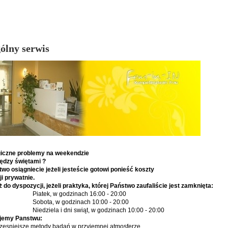
ólny serwis
giczne problemy na weekendzie
iędzy
ś
wi
ę
tami ?
two osi
ą
gniecie je
ż
eli jeste
ś
cie gotowi ponie
ś
ć
koszty
ji prywatnie.
ż
do dyspozycji, je
ż
eli praktyka, kt
ó rej Pa
ń
stwo zaufali
ś
cie jest zamkni
ę
ta:
Piatek, w godzinach 16:00 - 20:00
Sobota, w godzinach 10:00 - 20:00
Niedziela i dni swiąt, w godzinach 10:00 - 20:00
jemy Panstwu:
esniejsze metody badań w przyjemnej atmosferze