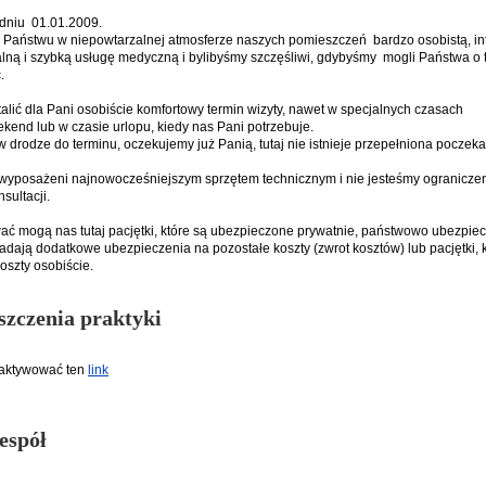
 dniu 01.01.2009.
 Państwu w niepowtarzalnej atmosferze naszych pomieszczeń bardzo osobistą, in
alną i szybką usługę medyczną i bylibyśmy szczęśliwi, gdybyśmy mogli Państwa o
.
alić dla Pani osobiście komfortowy termin wizyty, nawet w specjalnych czasach
kend lub w czasie urlopu, kiedy nas Pani potrzebuje.
w drodze do terminu, oczekujemy już Panią, tutaj nie istnieje przepełniona poczeka
wyposażeni najnowocześniejszym sprzętem technicznym i nie jesteśmy ogranicze
sultacji.
ać mogą nas tutaj pacjętki, które są ubezpieczone prywatnie, państwowo ubezpie
iadają dodatkowe ubezpieczenia na pozostałe koszty (zwrot kosztów) lub pacjętki, 
oszty osobiście.
zczenia praktyki
aaktywować ten
link
espół