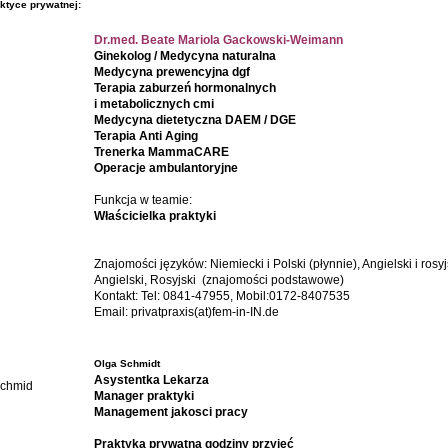
ktyce prywatnej:
Dr.med. Beate Mariola Gackowski-Weimann
Ginekolog / Medycyna naturalna
Medycyna prewencyjna dgf
Terapia zaburze
ń hormonalnych
i metabolicznych cmi
Medycyna dietetyczna DAEM / DGE
Terapia Anti Aging
Trenerka MammaCARE
Operacje
ambulantoryjne
Funkcja w teamie:
Właścicielka praktyki
Znajomości języków: Niemiecki i Polski (płynnie), Angielski i rosy
Angielski, Rosyjski (znajomości podstawowe)
Kontakt: Tel: 0841-47955, Mobil:0172-8407535
Email: privatpraxis(at)fem-in-IN.de
Olga Schmidt
Asystentka Lekarza
Manager praktyki
Management jakosci pracy
Praktyka prywatna godziny przyjęć