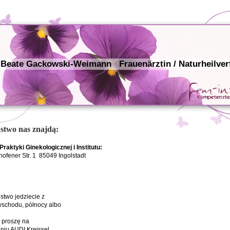
 Beate Gackowski-Weimann Frauenärztin / Naturheilver
stwo nas znajdą:
raktyki Ginekologicznej i Institutu:
hofener Str. 1 85049 Ingolstadt
stwo jedziecie z
wschodu, północy albo
, proszę na
niu AUDI Kreissel