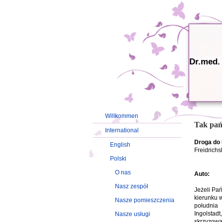
Dr.med.
Willkommen
Tak pań
International
Droga do P
English
Freidrichs
Polski
O nas
Auto:
Nasz zespół
Jeżeli Pań
kierunku 
Nasze pomieszczenia
południa
Ingolstadt
Nasze usługi
skrzyzowa