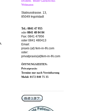
Dr.med. Beate Gackowski-
Weimann
Stabiusstrasse. 13,
85049 Ingolstadt
Tel.: 0841 47 955
oder
0841 48 04 84
Fax: 0841 47956
oder 0841 480413
k.
Email:
praxis (at) fem-in-IN.com
oder:
privatpraxis(at)fem-in-IN.com
ÖFFNUNGSZEITEN:
Privatpraxis:
Termine nur nach Vereinbarung
Mobil: 0172 840 75 35