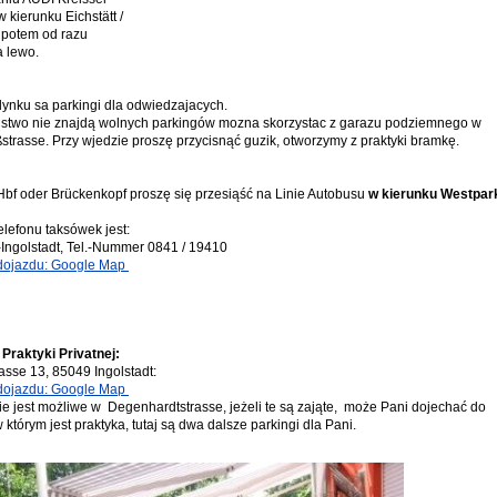
 kierunku Eichstätt /
 potem od razu
a lewo.
ynku sa parkingi dla odwiedzajacych.
ństwo nie znajdą wolnych parkingów mozna skorzystac z garazu podziemnego w
strasse. Przy wjedzie proszę przycisnąć guzik, otworzymy z praktyki bramkę.
bf oder Brückenkopf proszę się przesiąść na Linie Autobusu
w kierunku Westpar
lefonu taksówek jest:
-Ingolstadt, Tel.-Nummer 0841 / 19410
dojazdu: Google Map
 Praktyki
Privatnej
:
asse 13, 85049 Ingolstadt:
dojazdu: Google Map
e jest możliwe w Degenhardtstrasse, jeżeli te są zająte, może Pani dojechać do
którym jest praktyka, tutaj są dwa dalsze parkingi dla Pani.