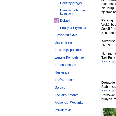
Godziny przyjęć
odjechać w
Neuburg i
Umowa na termin
zjechać n
kosultacji
Parking:
Dojazd
Wokól bud
Praktyka Prywatna
Jezeli Pa
Schultheiß
русский язык
Autobus:
Unser Team
Na ZOB, H
Leistungsspektrum
Nummer te
weitere Kompetenzen
Taxi-Funk
>>> Plan 
Lebensphasen
Heilkunde
Info`s / Termine
Droga do
Stabiusstr
Service
>>> Plan 
Kontakt / Anfahrt
Parkowani
budynku w 
Aktuelles / Weblinks
Privatpraxis