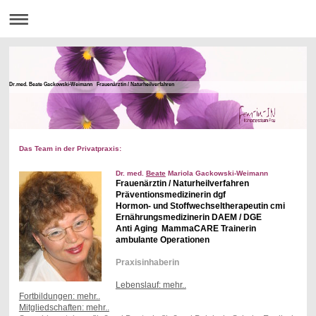
Dr.med. Beate Gackowski-Weimann Frauenärztin / Naturheilverfahren
Das Team in der Privatpraxis:
Dr. med.
Beate
Mariola Gackowski-Weimann
Frauenärztin / Naturheilverfahren
Präventionsmedizinerin dgf
Hormon- und Stoffwechseltherapeutin cmi
Ernährungsmedizinerin DAEM / DGE
Anti Aging MammaCARE Trainerin
ambulante Operationen
Praxisinhaberin
Lebenslauf: mehr..
Fortbildungen: mehr..
Mitgliedschaften: mehr..